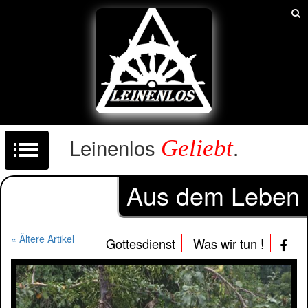
Leinenlos
.
Geliebt
Aus dem Leben
« Ältere Artikel
Gottesdienst
Was wir tun !